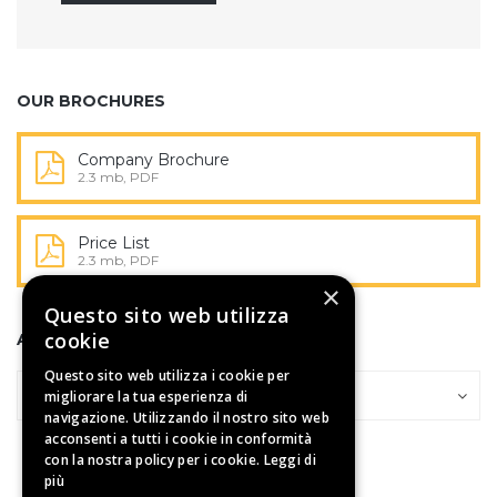
OUR BROCHURES
Company Brochure
2.3 mb, PDF
Price List
2.3 mb, PDF
×
Questo sito web utilizza
cookie
ARCHIVES
Questo sito web utilizza i cookie per
Archives
Archives
Seleziona il mese
migliorare la tua esperienza di
navigazione. Utilizzando il nostro sito web
acconsenti a tutti i cookie in conformità
con la nostra policy per i cookie.
Leggi di
più