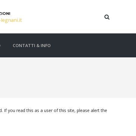
IONI
legnani.it
O
CONTATTI & INFO
f you read this as a user of this site, please alert the