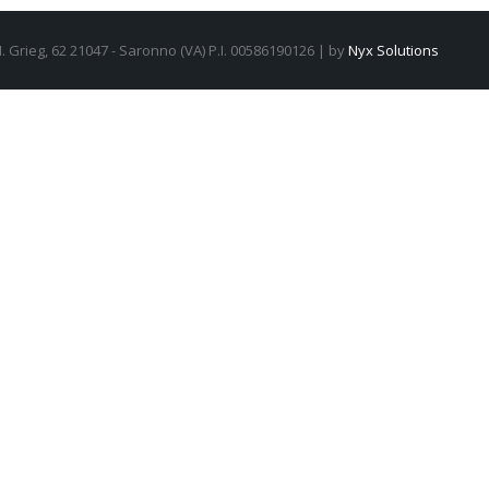
 Grieg, 62 21047 - Saronno (VA) P.I. 00586190126 | by
Nyx Solutions